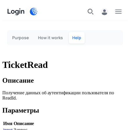
Login
Menu
Purpose
How it works
Help
TicketRead
Описание
Получение данных об аутентификации пользователя по
ReadId
.
Параметры
Имя
Описание
input
Запрос.