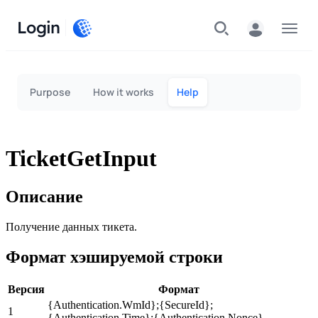
Login
Menu
Purpose
How it works
Help
TicketGetInput
Описание
Получение данных тикета.
Формат хэшируемой строки
Версия
Формат
{Authentication.WmId};{SecureId};
1
{Authentication.Time};{Authentication.Nonce}