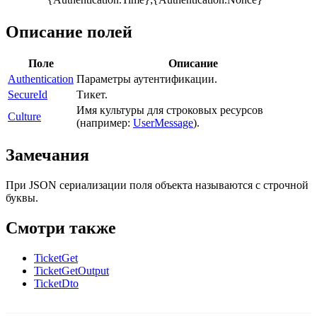
Описание полей
Поле
Описание
Authentication
Параметры аутентификации.
SecureId
Тикет.
Имя культуры для строковых ресурсов
Culture
(например:
UserMessage
).
Замечания
При JSON сериализации поля объекта называются с строчной
буквы.
Смотри также
TicketGet
TicketGetOutput
TicketDto